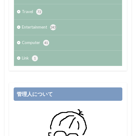
Travel
72
Entertainment
243
Computer
41
Link
1
管理人について