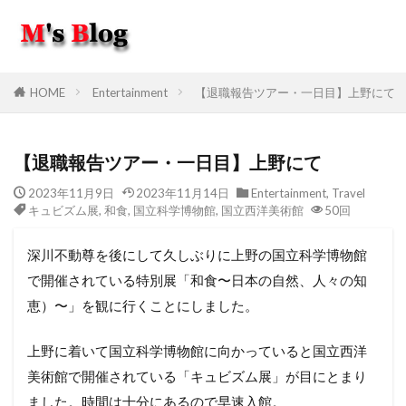
HOME
Entertainment
【退職報告ツアー・一日目】上野にて
【退職報告ツアー・一日目】上野にて
2023年11月9日
2023年11月14日
Entertainment
,
Travel
キュビズム展
,
和食
,
国立科学博物館
,
国立西洋美術館
50回
深川不動尊を後にして久しぶりに上野の国立科学博物館
で開催されている特別展「和食〜日本の自然、人々の知
恵）〜」を観に行くことにしました。
上野に着いて国立科学博物館に向かっていると国立西洋
美術館で開催されている「キュビズム展」が目にとまり
ました。時間は十分にあるので早速入館。