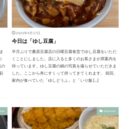
2023年9月17日
今日は「ゆし豆腐」
ま
半月ぶりで桑原豆腐店の日曜豆腐食堂でゆし豆腐をいただ
の
くことにしました。店に入ると多くのお客さまが席案内を
店の
待っています。ゆし豆腐の鍋の写真を撮らせていただきま
駐
した。ここから丼にすくって持ってきてくれます。 前回、
家内が食べていた「ゆしどうふ」と「いり飯 […]
met
Gourmet