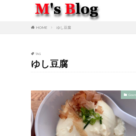
HOME
ゆし豆腐
TAG
ゆし豆腐
Gour