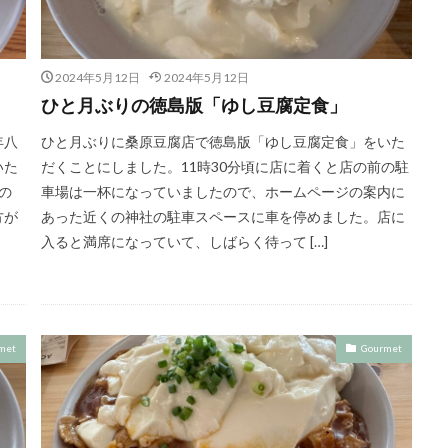
2024年5月12日
2024年5月12日
ひと月ぶりの徳島版「ゆし豆腐定食」
年八
ひと月ぶりに桑原豆腐店で徳島版「ゆし豆腐定食」をいた
いた
だくことにしました。11時30分頃に店に着くと店の前の駐
の
車場は一杯になっていましたので、ホームページの案内に
方が
あった近くの神社の駐車スペースに車を停めました。店に
入ると満席になっていて、しばらく待って […]
met
Gourmet