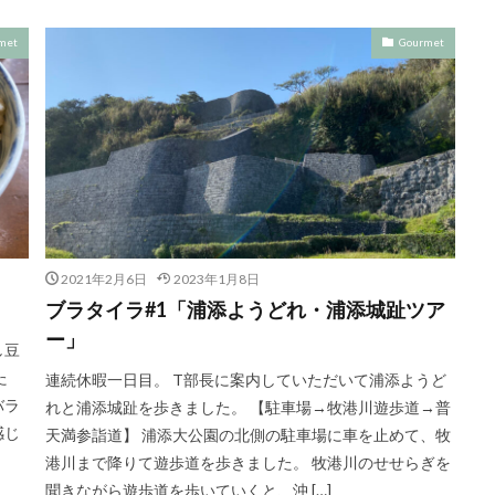
met
Gourmet
2021年2月6日
2023年1月8日
ブラタイラ#1「浦添ようどれ・浦添城趾ツア
ー」
し豆
た
連続休暇一日目。 T部長に案内していただいて浦添ようど
バラ
れと浦添城趾を歩きました。 【駐車場→牧港川遊歩道→普
感じ
天満参詣道】 浦添大公園の北側の駐車場に車を止めて、牧
港川まで降りて遊歩道を歩きました。 牧港川のせせらぎを
聞きながら遊歩道を歩いていくと、沖 […]