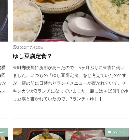
2022年7月20日
ゆし豆腐定食？
場横
東町郵便局に所用があったので、5ヶ月ぶりに東雲に伺い
前回
ました。いつもの「ゆし豆腐定食」をと考えていたのです
なか
が、店の前に日替わりランチメニューが置かれていて、チ
るス
キンカツがBランチになっていました。脇には＋150円でゆ
し豆腐と書かれていたので、Bランチ＋ゆ […]
met
Gourmet