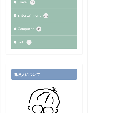
Travel
72
Entertainment
243
Computer
41
Link
1
管理人について