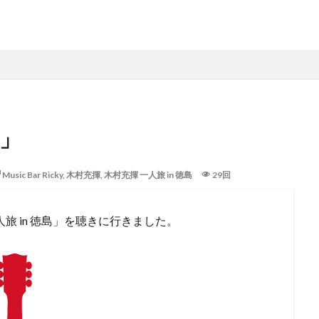
島」
Music Bar Ricky
,
木村充揮
,
木村充揮 一人旅 in 徳島
29回
 一人旅 in 徳島」を聴きに行きました。