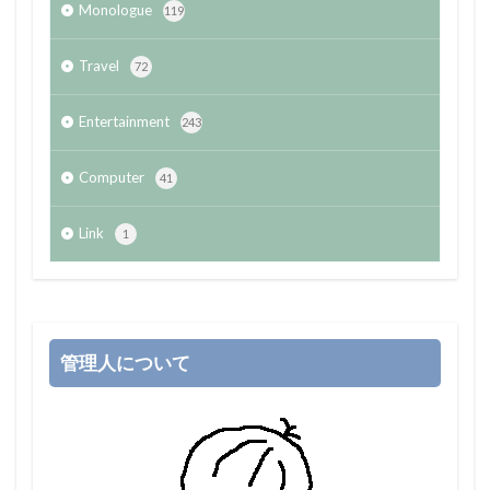
Monologue
119
Travel
72
Entertainment
243
Computer
41
Link
1
管理人について