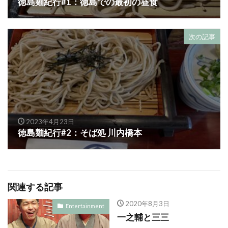
徳島麺紀行#1：徳島での最初の昼食
次の記事
2023年4月23日
徳島麺紀行#2：そば処 川内橋本
関連する記事
2020年8月3日
Entertainment
一之輔と三三