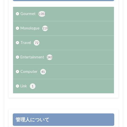
Gourmet
1,053
Monologue
119
Travel
72
Entertainment
243
Computer
41
Link
1
管理人について