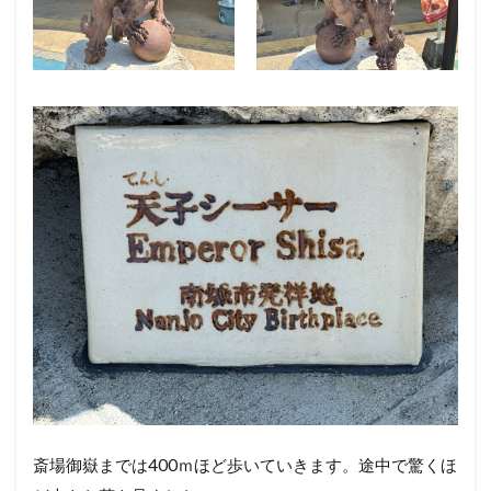
斎場御嶽までは400ｍほど歩いていきます。途中で驚くほ