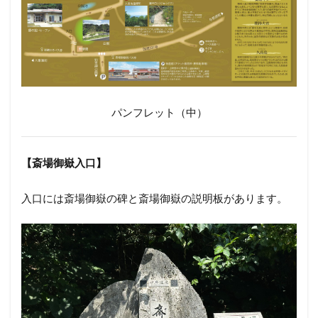
パンフレット（中）
【斎場御嶽入口】
入口には斎場御嶽の碑と斎場御嶽の説明板があります。