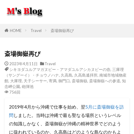
HOME
Travel
斎場御嶽再び
斎場御嶽再び
2023年4月11日
Travel
シキヨダユルアマガヌピー・アマダユルアシカヌビーの壺
,
三庫理
（サングーイ）・チョウノハナ
,
久高島
,
久高島遙拝所
,
南城市地域物産
館
,
大庫理
,
天子シーサー
,
寄満
,
御門口
,
斎場御嶽
,
斎場御嶽への参道
,
知
念岬公園
,
砲弾池
756回
2019年4月から沖縄で仕事を始め、翌
5月に斎場御嶽を訪
問
しました。当時は沖縄で最も聖なる場所というレベル
の知識しかなく、斎場御嶽が沖縄の精神世界でどのよう
に扱われているのか、久高島はどのような島なのかもよ