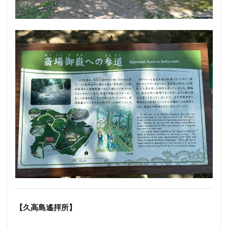
【久高島遙拝所】