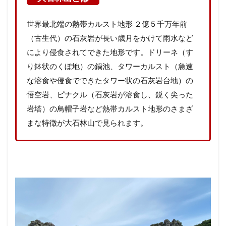
世界最北端の熱帯カルスト地形 ２億５千万年前
（古生代）の石灰岩が長い歳月をかけて雨水など
により侵食されてできた地形です。ドリーネ（す
り鉢状のくぼ地）の鍋池、タワーカルスト（急速
な溶食や侵食でできたタワー状の石灰岩台地）の
悟空岩、ピナクル（石灰岩が溶食し、鋭く尖った
岩塔）の鳥帽子岩など熱帯カルスト地形のさまざ
まな特徴が大石林山で見られます。