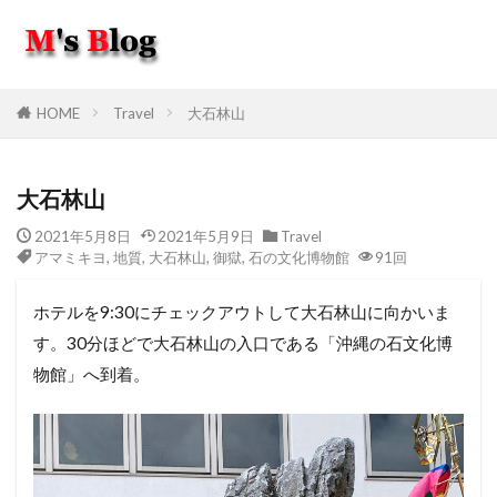
HOME
Travel
大石林山
大石林山
2021年5月8日
2021年5月9日
Travel
アマミキヨ
,
地質
,
大石林山
,
御獄
,
石の文化博物館
91回
ホテルを9:30にチェックアウトして大石林山に向かいま
す。30分ほどで大石林山の入口である「沖縄の石文化博
物館」へ到着。