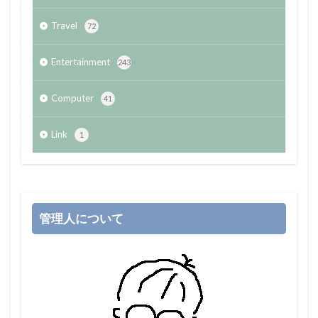
Travel
72
Entertainment
243
Computer
41
Link
1
管理人について