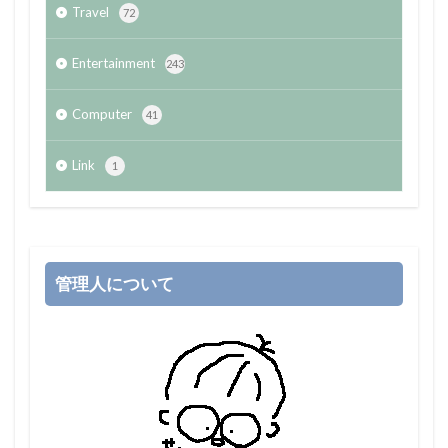
Travel
72
Entertainment
243
Computer
41
Link
1
管理人について