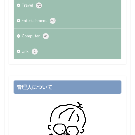
Travel
72
Entertainment
243
Computer
41
Link
1
管理人について