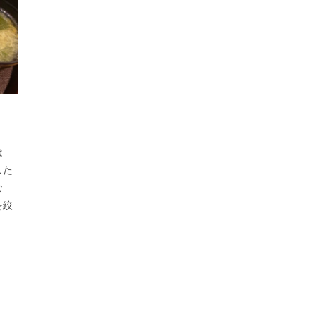
は
した
な
を絞