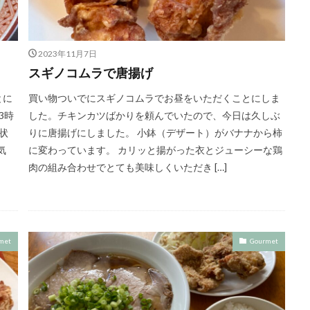
2023年11月7日
スギノコムラで唐揚げ
とに
買い物ついでにスギノコムラでお昼をいただくことにしま
3時
した。チキンカツばかりを頼んでいたので、今日は久しぶ
状
りに唐揚げにしました。 小鉢（デザート）がバナナから柿
気
に変わっています。 カリッと揚がった衣とジューシーな鶏
肉の組み合わせでとても美味しくいただき […]
met
Gourmet