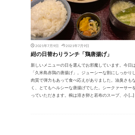
2021年7月9日
2021年7月9日
紺の日替わりランチ「鶏唐揚げ」
新しいメニューの日を選んでお邪魔しています。今日
「久米島赤鶏の唐揚げ」。ジューシーな割にしっかり
肉質で弾力もあって食べ応えがありました。油臭さも
く、とてもヘルシーな唐揚げでした。シークァーサー
っていただきます。椀は溶き卵と若布のスープ、小 […]