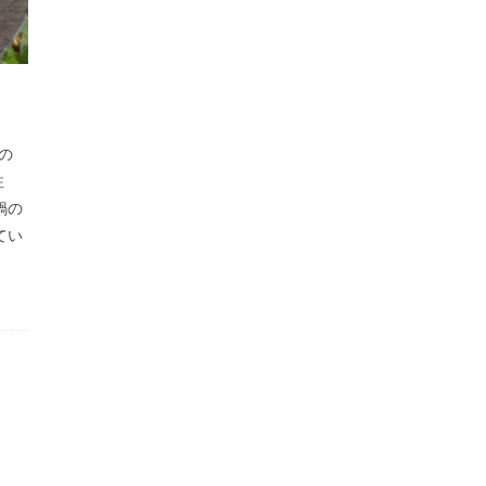
の
注
鍋の
てい