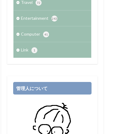
Travel
72
Entertainment
243
Computer
41
Link
1
管理人について