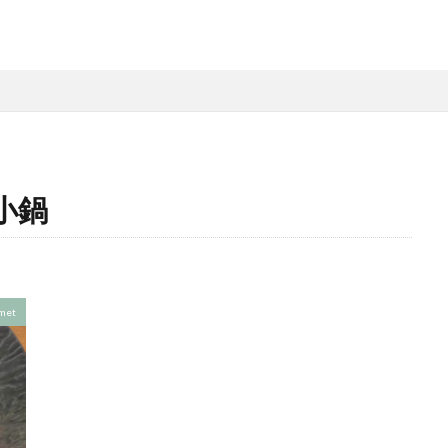
小鍋
met