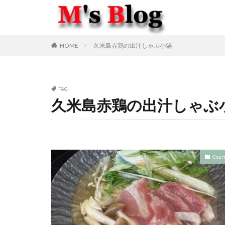
HOME
久米島赤鶏の出汁しゃぶ小鍋
TAG
久米島赤鶏の出汁しゃぶ
Gour