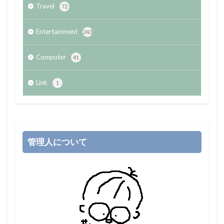
Travel
72
Entertainment
243
Computer
41
Link
1
管理人について