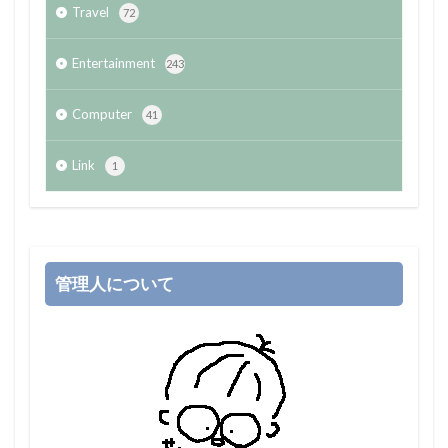
Travel
72
Entertainment
243
Computer
41
Link
1
管理人について