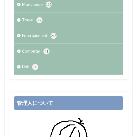
Monologue
119
Travel
72
Entertainment
243
Computer
41
Link
1
管理人について