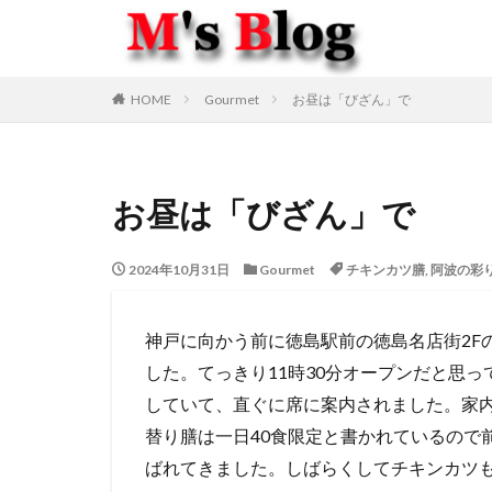
HOME
Gourmet
お昼は「びざん」で
お昼は「びざん」で
2024年10月31日
Gourmet
チキンカツ膳
,
阿波の彩り
神戸に向かう前に徳島駅前の徳島名店街2F
した。てっきり11時30分オープンだと思
していて、直ぐに席に案内されました。家
替り膳は一日40食限定と書かれているので
ばれてきました。しばらくしてチキンカツ