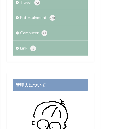
Travel
72
Entertainment
243
Computer
41
Link
1
管理人について