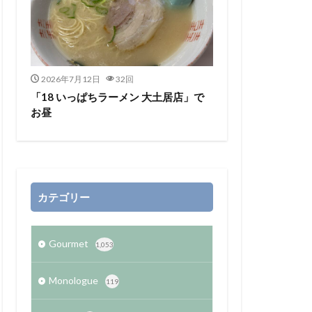
2026年7月12日
32回
「18 いっぱちラーメン 大土居店」で
お昼
カテゴリー
Gourmet
1,053
Monologue
119