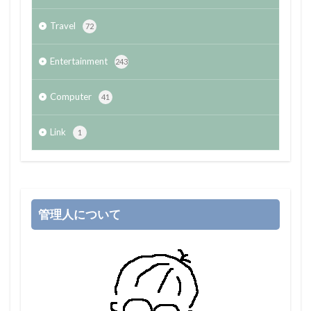
Travel
72
Entertainment
243
Computer
41
Link
1
管理人について