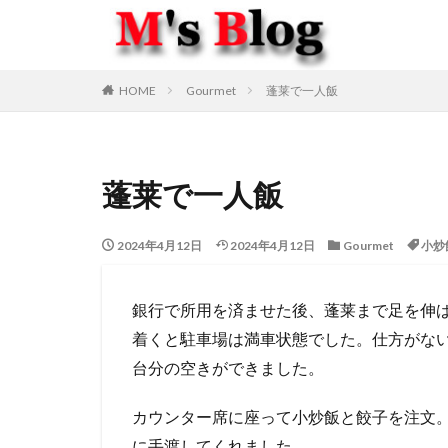
HOME
Gourmet
蓬莱で一人飯
蓬莱で一人飯
2024年4月12日
2024年4月12日
Gourmet
小炒
銀行で所用を済ませた後、蓬莱まで足を伸ば
着くと駐車場は満車状態でした。仕方がない
台分の空きができました。
カウンター席に座って小炒飯と餃子を注文
に手渡してくれました。