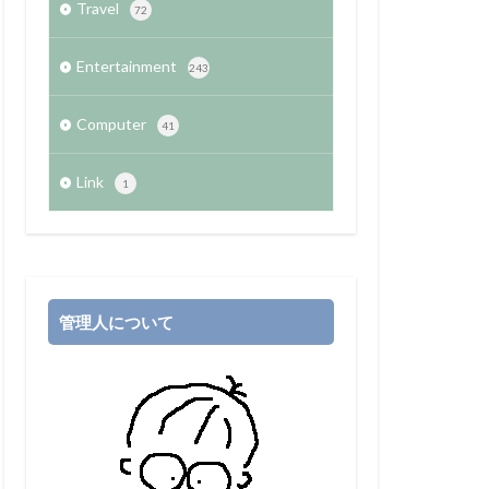
Travel
72
Entertainment
243
Computer
41
Link
1
管理人について