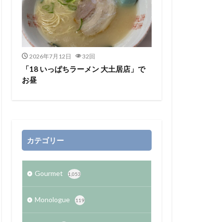
2026年7月12日
32回
「18 いっぱちラーメン 大土居店」で
お昼
カテゴリー
Gourmet
1,053
Monologue
119