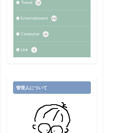
Travel
72
Entertainment
243
Computer
41
Link
1
管理人について