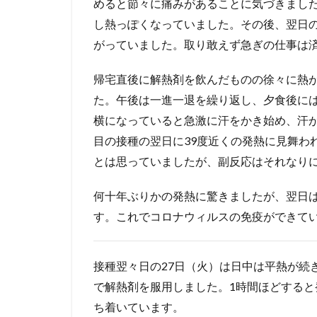
めると節々に痛みがあることに気づきました
し熱っぽくなっていました。その後、翌日の
がっていました。取り敢えず急ぎの仕事は
帰宅直後に解熱剤を飲んだものの徐々に熱が
た。午後は一進一退を繰り返し、夕食後には
横になっていると急激に汗をかき始め、汗
目の接種の翌日に39度近くの発熱に見舞わ
とは思っていましたが、副反応はそれなり
何十年ぶりかの発熱に驚きましたが、翌日
す。これでコロナウィルスの免疫ができて
接種翌々日の27日（火）は日中は平熱が続き
で解熱剤を服用しました。1時間ほどすると
ち着いています。