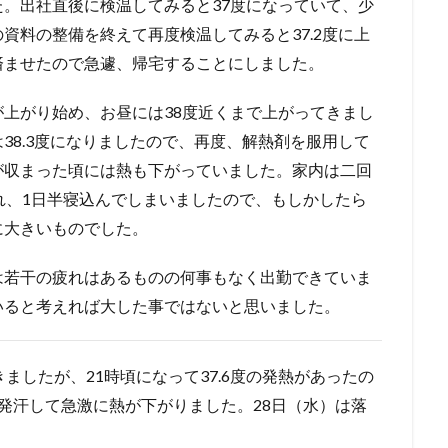
。出社直後に検温してみると37度になっていて、少
資料の整備を終えて再度検温してみると37.2度に上
済ませたので急遽、帰宅することにしました。
上がり始め、お昼には38度近くまで上がってきまし
38.3度になりましたので、再度、解熱剤を服用して
が収まった頃には熱も下がっていました。家内は二回
れ、1日半寝込んでしまいましたので、もしかしたら
に大きいものでした。
は若干の疲れはあるものの何事もなく出勤できていま
いると考えれば大した事ではないと思いました。
ましたが、21時頃になって37.6度の発熱があったの
発汗して急激に熱が下がりました。28日（水）は落