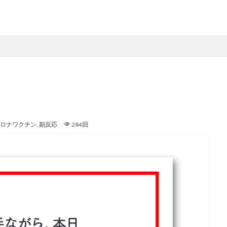
ロナワクチン
,
副反応
284回