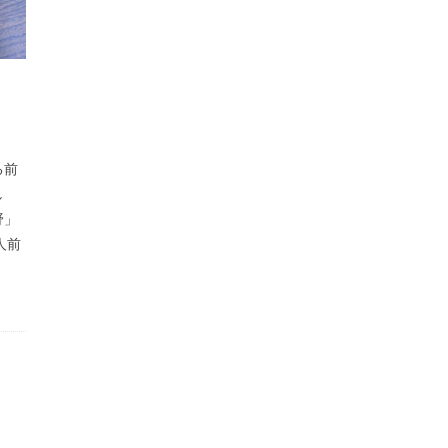
る前
し
野」
人前