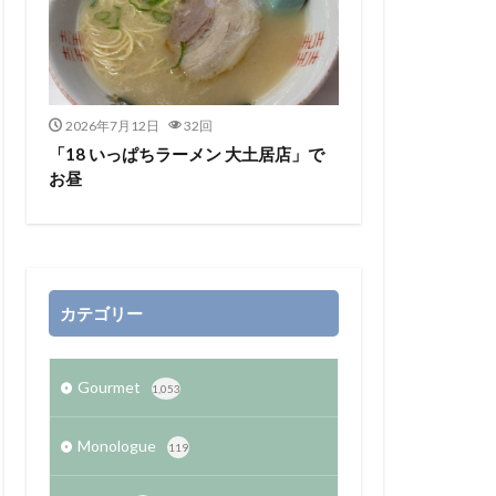
2026年7月12日
32回
「18 いっぱちラーメン 大土居店」で
お昼
カテゴリー
Gourmet
1,053
Monologue
119