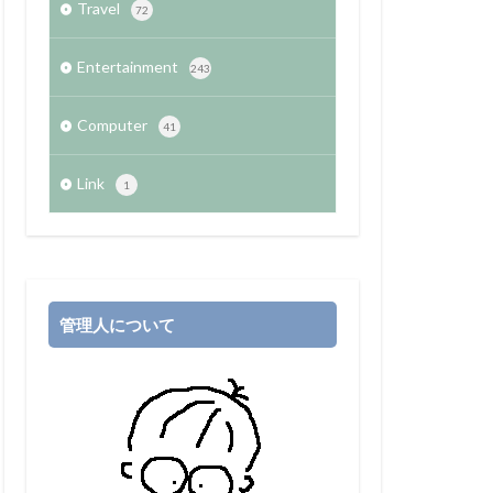
Travel
72
Entertainment
243
Computer
41
Link
1
管理人について