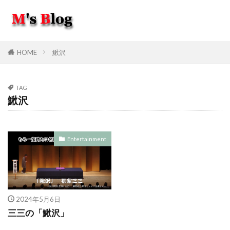
HOME
鰍沢
TAG
鰍沢
Entertainment
2024年5月6日
三三の「鰍沢」