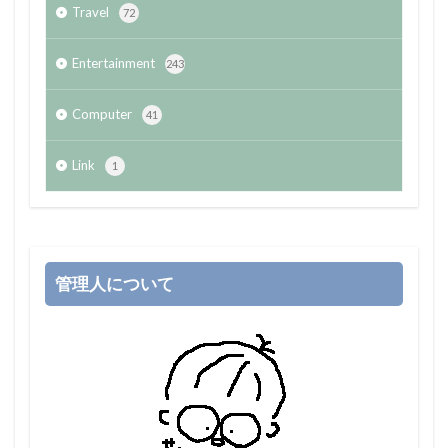
Travel
72
Entertainment
243
Computer
41
Link
1
管理人について