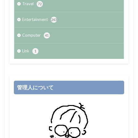
Travel
72
Entertainment
243
Computer
41
Link
1
管理人について