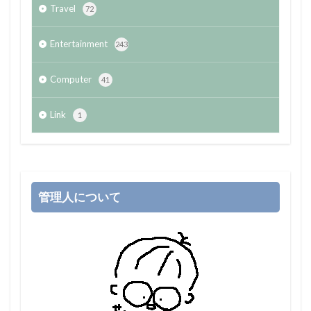
Travel
72
Entertainment
243
Computer
41
Link
1
管理人について