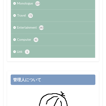
Monologue
119
Travel
72
Entertainment
243
Computer
41
Link
1
管理人について