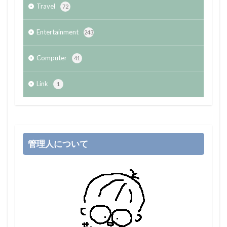
Travel
72
Entertainment
243
Computer
41
Link
1
管理人について