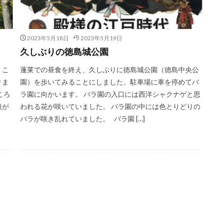
2023年5月18日
2023年5月19日
久しぶりの徳島城公園
くこ
蓬莱での昼食を終え、久しぶりに徳島城公園（徳島中央公
りま
園）を歩いてみることにしました。駐車場に車を停めてバ
ころ
ラ園に向かいます。 バラ園の入口には西洋シャクナゲと思
痕が
われる花が咲いていました。 バラ園の中には色とりどりの
バラが咲き乱れていました。 バラ園 […]