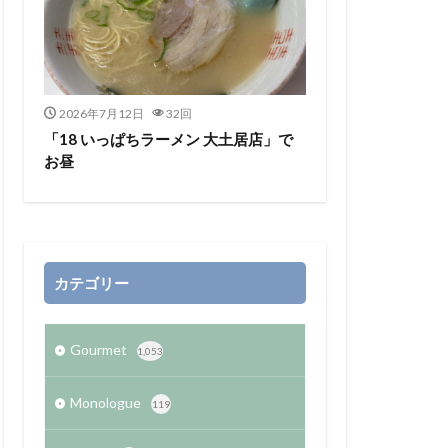
2026年7月12日
32回
「18 いっぱちラーメン 大土居店」で
お昼
カテゴリー
Gourmet
1,053
Monologue
119