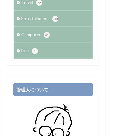
Travel
72
Entertainment
243
Computer
41
Link
1
管理人について