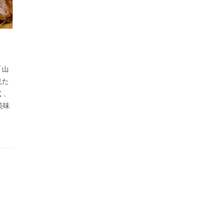
「山
見た
く、
美味