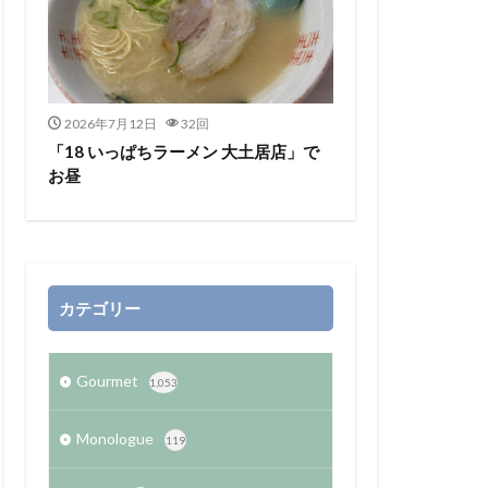
2026年7月12日
32回
「18 いっぱちラーメン 大土居店」で
お昼
カテゴリー
Gourmet
1,053
Monologue
119