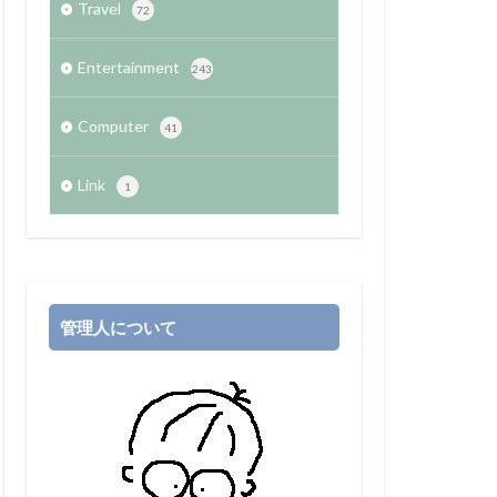
Travel
72
Entertainment
243
Computer
41
Link
1
管理人について