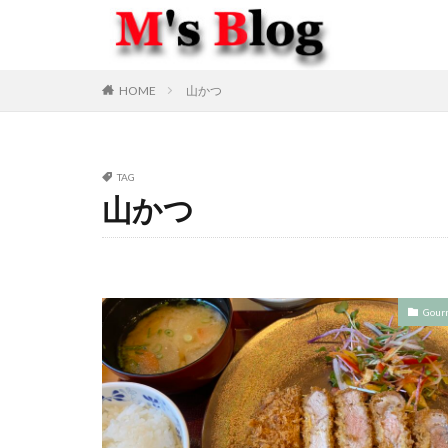
HOME
山かつ
TAG
山かつ
Gour