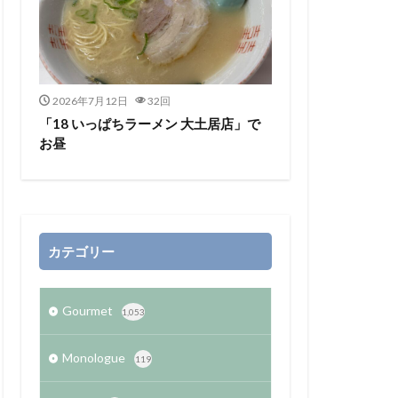
2026年7月12日
32回
「18 いっぱちラーメン 大土居店」で
お昼
カテゴリー
Gourmet
1,053
Monologue
119