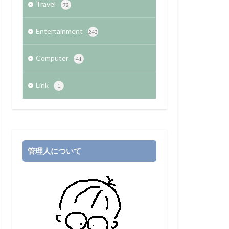
Travel
72
Entertainment
243
Computer
41
Link
1
管理人について