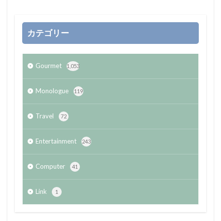
カテゴリー
Gourmet
1,053
Monologue
119
Travel
72
Entertainment
243
Computer
41
Link
1