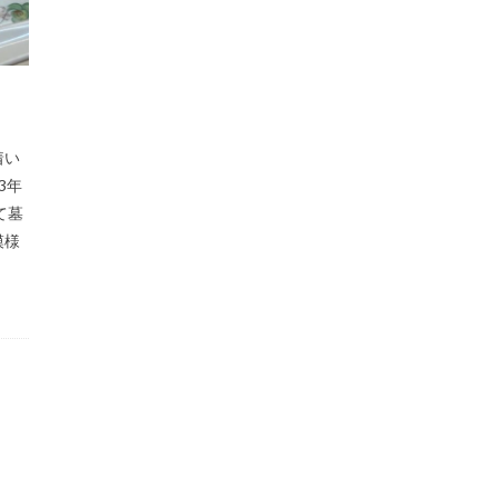
着い
3年
て墓
模様