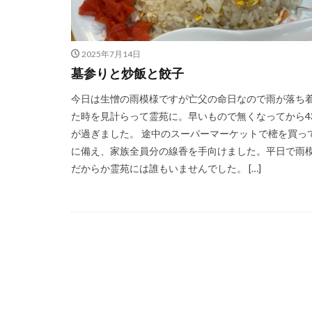
2025年7月14日
墓参りと炒飯と餃子
今日は生憎の雨模様ですが亡父の命日なので雨が落ち
た時を見計らって霊苑に。早いもので無くなってから4
が過ぎました。 途中のスーパーマーケットで樒を買っ
に備え、家族全員分の線香を手向けました。平日で雨
だからか霊苑には誰もいませんでした。 […]