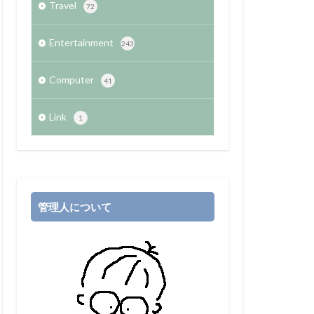
Travel
72
Entertainment
243
Computer
41
Link
1
管理人について