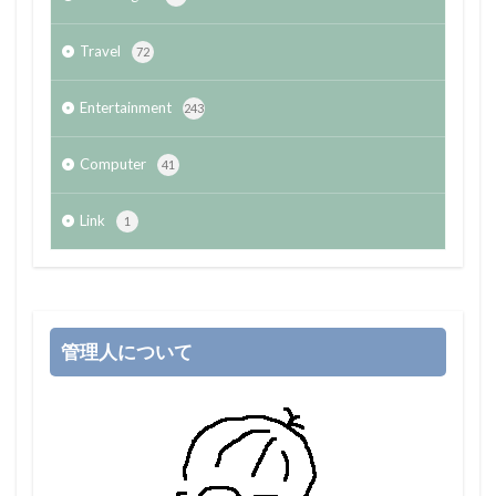
Travel
72
Entertainment
243
Computer
41
Link
1
管理人について