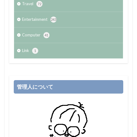
Travel
72
Entertainment
243
Computer
41
Link
1
管理人について