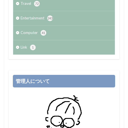
Travel
72
Entertainment
243
Computer
41
Link
1
管理人について