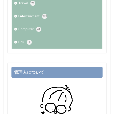
Travel
72
Entertainment
243
Computer
41
Link
1
管理人について