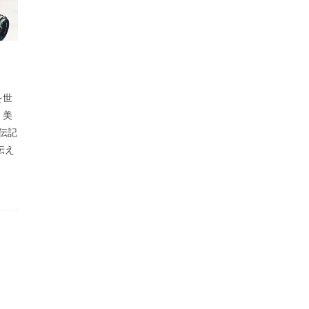
を世
・美
伝記
伝え