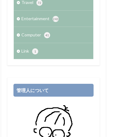
Travel
72
Entertainment
243
Computer
41
Link
1
管理人について