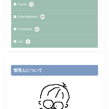
Travel
72
Entertainment
243
Computer
41
Link
1
管理人について