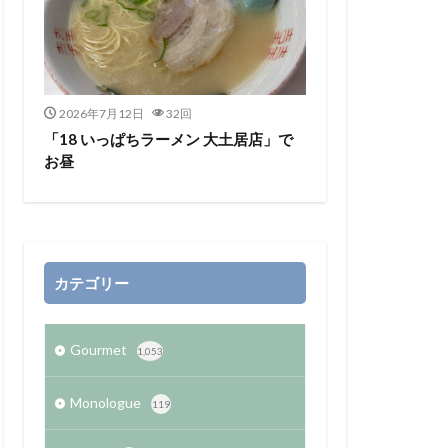
2026年7月12日
32回
「18 いっぱちラーメン 大土居店」で
お昼
カテゴリー
Gourmet
1,053
Monologue
119