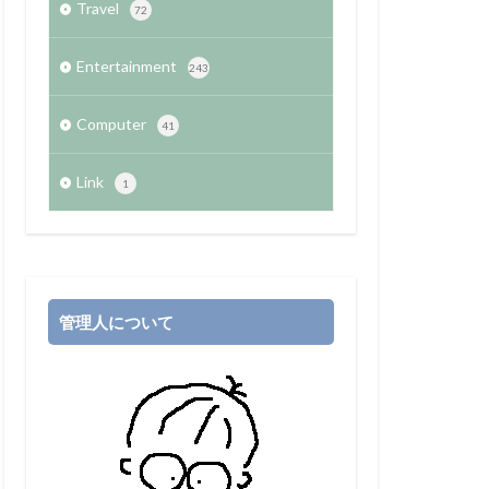
Travel
72
Entertainment
243
Computer
41
Link
1
管理人について