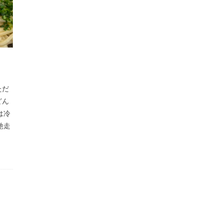
ただ
どん
は冷
馳走