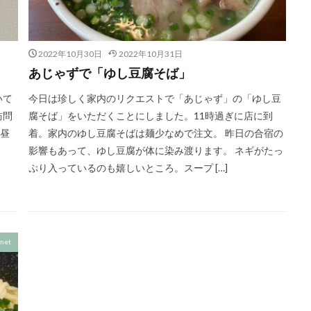
2022年10月30日
2022年10月31日
あじゃずで「ゆし豆腐そば」
いて
今日は珍しく家内のリクエストで「あじゃず」の「ゆし豆
訪問
腐そば」をいただくことにしました。11時過ぎに店に到
お昼
着。家内のゆし豆腐そばは麺少なめで注文。 昨日の合宿の
影響もあって、ゆし豆腐が体に染み渡ります。 ネギがたっ
ぷり入っているのも嬉しいところ。スープ […]
met