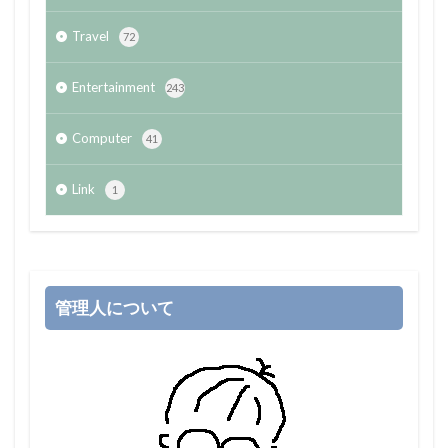
Travel
72
Entertainment
243
Computer
41
Link
1
管理人について