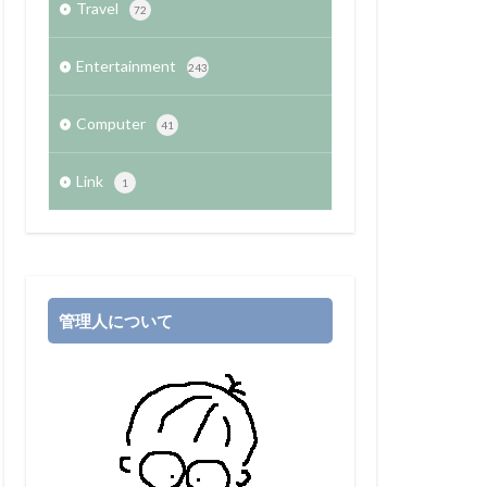
Travel
72
Entertainment
243
Computer
41
Link
1
管理人について