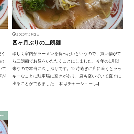
2025年5月2日
四ヶ月ぶりの二朗麺
だく
珍しく家内がラーメンを食べたいというので、買い物がて
分の
ら二朗麺でお昼をいただくことにしました。今年の1月以
いて
来なので本当に久しぶりです。12時過ぎに店に着くとラッ
声が
キーなことに駐車場に空きがあり、席も空いていて直ぐに
座ることができました。 私はチャーシュー […]
met