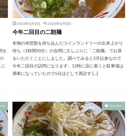
2026年6月8日
2026年6月8日
今年二回目の二朗麺
冬物の布団類を持ち込んだコインランドリーの出来上がり
間を
待ち（1時間30分）の合間に久しぶりに「二朗麺」でお昼
の
をいただくことにしました。調べてみると3月以来なので
とに
今年二回目の訪問になります。12時に店に着くと駐車場は
満車になっていたので5分ほどして再訪す […]
met
Gourmet