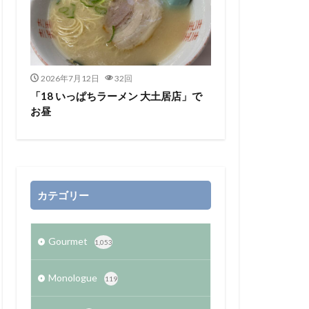
2026年7月12日
32回
「18 いっぱちラーメン 大土居店」で
お昼
カテゴリー
Gourmet
1,053
Monologue
119