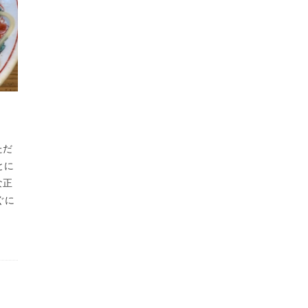
ただ
とに
な正
ぐに