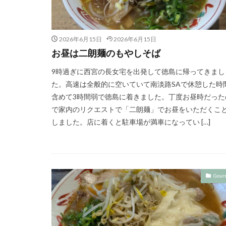
2026年6月15日
2026年6月15日
お昼は二朗麺のもやしそば
9時過ぎに西宮の長女宅を出発して徳島に帰ってきまし
た。高速は全般的に空いていて南淡路SAで休憩した時
含めて3時間弱で徳島に着きました。丁度お昼時だった
で家内のリクエストで「二朗麺」でお昼をいただくこ
しました。店に着くと駐車場が満車になってい […]
Gour