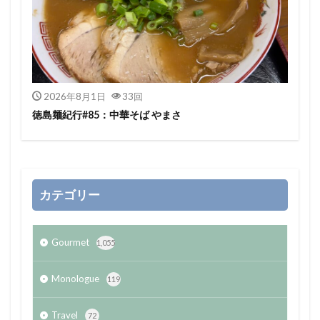
2026年8月1日
33回
徳島麺紀行#85：中華そば やまさ
カテゴリー
Gourmet
1,055
Monologue
119
Travel
72