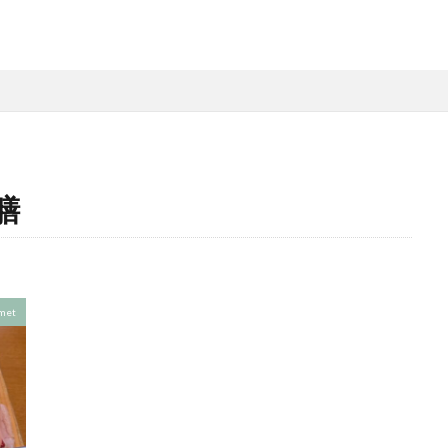
膳
met