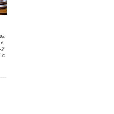
務統
しま
本店
予約