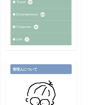
Travel
72
Entertainment
243
Computer
41
Link
1
管理人について