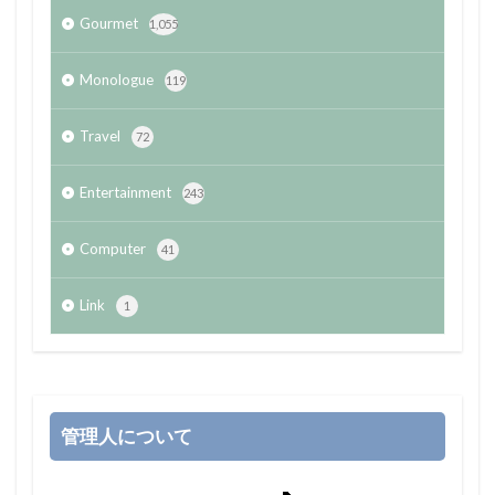
Gourmet
1,055
Monologue
119
Travel
72
Entertainment
243
Computer
41
Link
1
管理人について